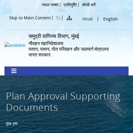
Skip
Header
स्थल नक्शा
प्रतिपुष्टि
संपर्क करें
to
Menu
main
Skip to Main Content
Hindi
English
content
समुद्री वाणिज्य विभाग, मुंबई
नौवहन महानिदेशालय
पत्‍तन, पत्‍तन, पोत परिवहन और जलमार्ग मंत्रालय
भारत सरकार
Plan Approval Supporting
Documents
Breadcrumb
मुख पृष्ठ