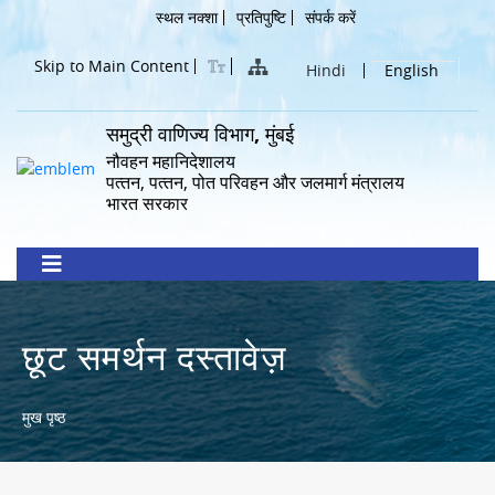
Skip
Header
स्थल नक्शा
प्रतिपुष्टि
संपर्क करें
to
Menu
main
Skip to Main Content
Hindi
English
content
समुद्री वाणिज्य विभाग, मुंबई
नौवहन महानिदेशालय
पत्‍तन, पत्‍तन, पोत परिवहन और जलमार्ग मंत्रालय
भारत सरकार
छूट समर्थन दस्तावेज़
Breadcrumb
मुख पृष्ठ