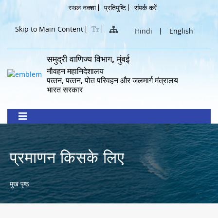
Skip
Header
स्थल नक्शा
प्रतिपुष्टि
संपर्क करें
to
Menu
main
Skip to Main Content
Hindi
English
content
समुद्री वाणिज्य विभाग, मुंबई
नौवहन महानिदेशालय
पत्‍तन, पत्‍तन, पोत परिवहन और जलमार्ग मंत्रालय
भारत सरकार
प्रमाणन किसके लिए
Breadcrumb
मुख पृष्ठ