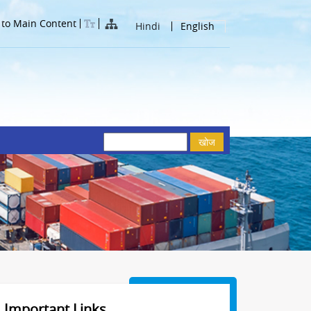
 to Main Content
Hindi
English
खोज
Important Links