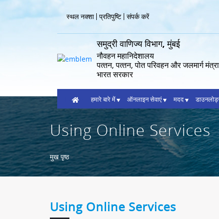
Skip
to
Header
स्थल नक्शा
प्रतिपुष्टि
संपर्क करें
main
Menu
content
समुद्री वाणिज्य विभाग, मुंबई
नौवहन महानिदेशालय
पत्‍तन, पत्‍तन, पोत परिवहन और जलमार्ग मंत्
भारत सरकार
Home
हमारे बारे में
ऑनलाइन सेवाएं
मदद
डाउनलोड
Using Online Services
Breadcrumb
मुख पृष्ठ
Using Online Services